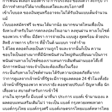
การพนัน ด้เลือก มองตาราง การประลอง ของแต่ว่า ละกรุ๊ป ว่า
มีการทำสกอร์ได้มากเพียงแค่ใดและสบโอกาสที่
เข้าเว็บบอล ของเงินทุนหรืออาจจะไม่ได้รับเงินแบบเต็มจำนวน
แม้
เว็บบอลสมัครฟรี จะชนะได้มากน้อ ยมากขนาดไหนเพื่อเป็น
จังหวะสำหรับในการตกลงปลงใจเอามา ลงทุนผ่าน ทางเว็บไซต์
ของพวกเ ราที่จะ มีอัตรา การจ่ายเงิน แบบสูง สุดพร้อม ด้วยประ
สิทธิ ภาพการ บริการ ที่ย้ำในต้ นแบบก ารทำร้าย
ไ ด้โดย ตลอดก็เลยเป็นความถูกใ จและจากนั้นก็เป็น ความ
ชอบใจเป็นอย่างมากที่มีนักพนันส่วนใหญ่หันเปลี่ยนมาเป็นการ
พนันผ่านทางเว็บไซต์ของเราแทนการเดิมพันผ่านบอลโต๊ะที่
นักการพนันอาจจะจำเป็นจะต้องเสี่ยงในเรื่อง
กระนั้นกับทางเว็บไซต์ท่านจะได้รับความปลอดภัยที่มากก
ว่าการดูแลจากเจ้าหน้าที่รัฐจะมีการดูแลตลอด 24 ชั่วโมงทั้งยัง
เจ้าหน้าที่รัฐของพวก พวกเรายัง คอยช่วยปรับแก้ ปัญหาเพื่อ นัก
เสี่ยงดวง สบายสำหรับการเข้าใช้
งานใน ทุกๆครั้ง มีแบงค์ นาที่นา ประการ แบงค์เ ข้ามามองแ ล
ผลตอบแทนเสริมเติมไม่ว่ าจะเป็น แบงค์ กรุงทวยเทพเทวดา
แบงค์กรุงไทย แบงค์กรุงศรี แบงค์เกษตรกรไทยแบงค์ทหารไทย