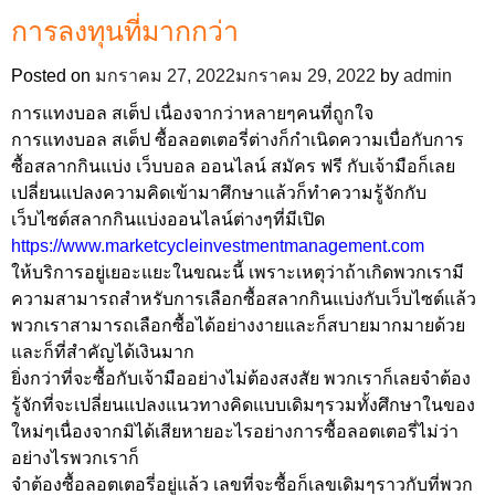
การลงทุนที่มากกว่า
Posted on
มกราคม 27, 2022
มกราคม 29, 2022
by
admin
การแทงบอล สเต็ป เนื่องจากว่าหลายๆคนที่ถูกใจ
การแทงบอล สเต็ป ซื้อลอตเตอรี่ต่างก็กำเนิดความเบื่อกับการ
ซื้อสลากกินแบ่ง เว็บบอล ออนไลน์ สมัคร ฟรี กับเจ้ามือก็เลย
เปลี่ยนแปลงความคิดเข้ามาศึกษาแล้วก็ทำความรู้จักกับ
เว็บไซต์สลากกินแบ่งออนไลน์ต่างๆที่มีเปิด
https://www.marketcycleinvestmentmanagement.com
ให้บริการอยู่เยอะแยะในขณะนี้ เพราะเหตุว่าถ้าเกิดพวกเรามี
ความสามารถสำหรับการเลือกซื้อสลากกินแบ่งกับเว็บไซต์แล้ว
พวกเราสามารถเลือกซื้อได้อย่างงายและก็สบายมากมายด้วย
และก็ที่สำคัญได้เงินมาก
ยิ่งกว่าที่จะซื้อกับเจ้ามืออย่างไม่ต้องสงสัย พวกเราก็เลยจำต้อง
รู้จักที่จะเปลี่ยนแปลงแนวทางคิดแบบเดิมๆรวมทั้งศึกษาในของ
ใหม่ๆเนื่องจากมิได้เสียหายอะไรอย่างการซื้อลอตเตอรี่ไม่ว่า
อย่างไรพวกเราก็
จำต้องซื้อลอตเตอรี่อยู่แล้ว เลขที่จะซื้อก็เลขเดิมๆราวกับที่พวก