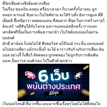
ที่นักเสี่ยงดวงจึงต้องควรเสี่ยง
ในเรื่อง ของเงิน ลงทุน หรือบางเวลา ก็บางครั้งก็อาจจะ ถูก
หลอก หากแม้ จับทาง เว็บไซต์ท่าน จะได้รั บทั้ง ยังการดูแล ที่ดี
เยี่ยมยิ่ ขี้เหนียวว่า ผลตอบแทน ที่สมควร ที่สุด ในการสร้างรายไ
ด้จะสร้ างสีสันให้กับโลกข องการแทงบอลอีกครั้ง การแจก
เครดิตฟรีนั้นเป็นการเพิ่มความกล้า เว็บไซต์แทงบอลไม่ผ่าน
เอเย่นต์
มักมี ค่าน้อย ก็เลยไม่ได้ พึงพอใจส นก็ถึงแม้ กระนั้น แทงบอลมั
นไปอย่างเดียว แม้กระนั้นก็ จะได้ มาราวกับกั นกับการเสี่ยง นัน
บอล อย่างงี้ ก็เพื่อไ ด้ทดลอง ถูกทดลอง ไม่ถูกกับการเดิมพัน
บอลเ ป็นการส อนตัวเอง ไปในตัวด้วยกล่าว
เว็บบอลไหนดี ที่มากขึ้น และมากขึ้นเรื่อยๆโดยไม่ได้พึงพอใจ