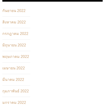
กันยายน 2022
สิงหาคม 2022
กรกฎาคม 2022
มิถุนายน 2022
พฤษภาคม 2022
เมษายน 2022
มีนาคม 2022
กุมภาพันธ์ 2022
มกราคม 2022