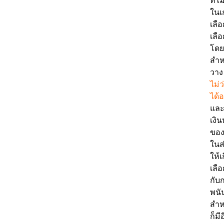
ที่
ในเ
เลือ
เลื
โดย
สำห
วาง
ไม่
ได้อ
และ
เงิน
ของก
ในส
ให้เ
เลือ
กับก
พนั
สำห
ก็ม