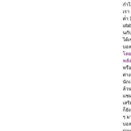
กำไร
เรา
ต่ํ
ufab
นกั
ได้เ
บอล
โดยเ
หลั
หรื
ต่าง
นัก
ล้ว
แชมเ
เสร
ก็ย
ๆ มา
บอล
ผ่า