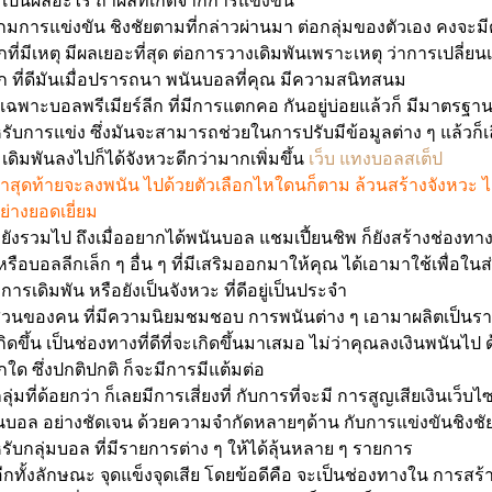
ไม่เป็นผลอะไร ถ้าผลที่เกิดจากการแข่งขัน
กมการแข่งขัน ชิงชัยตามที่กล่าวผ่านมา ต่อกลุ่มของตัวเอง คงจะมี
กที่มีเหตุ มีผลเยอะที่สุด ต่อการวางเดิมพันเพราะเหตุ ว่าการเปลี่ยนเ
อก ที่ดีมันเมื่อปรารถนา พนันบอลที่คุณ มีความสนิทสนม
เฉพาะบอลพรีเมียร์ลีก ที่มีการแตกคอ กันอยู่บ่อยแล้วก็ มีมาตรฐานท
รับการแข่ง ซึ่งมันจะสามารถช่วยในการปรับมีข้อมูลต่าง ๆ แล้วก็เ
 เดิมพันลงไปก็ได้จังหวะดีกว่ามากเพิ่มขึ้น
เว็บ แทงบอลสเต็ป
ว่าสุดท้ายจะลงพนัน ไปด้วยตัวเลือกไหใดนก็ตาม ล้วนสร้างจังหวะ 
ย่างยอดเยี่ยม
ยังรวมไป ถึงเมื่ออยากได้พนันบอล แชมเปี้ยนชิพ ก็ยังสร้างช่องทา
หรือบอลลีกเล็ก ๆ อื่น ๆ ที่มีเสริมออกมาให้คุณ ได้เอามาใช้เพื่อในส
ารเดิมพัน หรือยังเป็นจังหวะ ที่ดีอยู่เป็นประจำ
่วนของคน ที่มีความนิยมชมชอบ การพนันต่าง ๆ เอามาผลิตเป็นรา
กิดขึ้น เป็นช่องทางที่ดีที่จะเกิดขึ้นมาเสมอ ไม่ว่าคุณลงเงินพนันไป 
กใด ซึ่งปกติปกติ ก็จะมีการมีแต้มต่อ
ลุ่มที่ด้อยกว่า ก็เลยมีการเสี่ยงที่ กับการที่จะมี การสูญเสียเงินเว็บไซ
นบอล อย่างชัดเจน ด้วยความจำกัดหลายๆด้าน กับการแข่งขันชิงช
รับกลุ่มบอล ที่มีรายการต่าง ๆ ให้ได้ลุ้นหลาย ๆ รายการ
ีอีกทั้งลักษณะ จุดแข็งจุดเสีย โดยข้อดีคือ จะเป็นช่องทางใน การสร