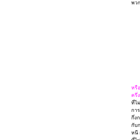
พวก
หรื
ครึ่
ที่ไ
การ
กึ่ง
กับก
หนี