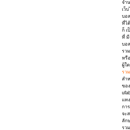
จำนว
เว็
บอล
ที่
ก็ เ
ที่ 
บอล
รวมท
หรื
ผู้
รวม
สำห
ของ
ufab
แท
การ
จะส
ลัก
รวมท