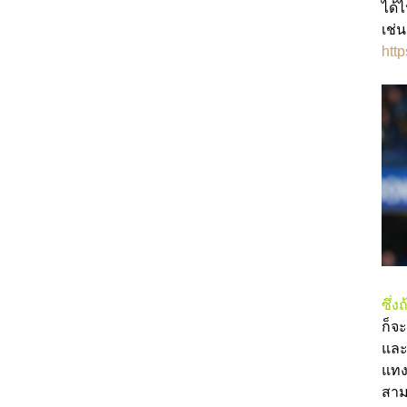
ได้
เช่
htt
ซึ่
ก็จ
และ
แทง
สาม