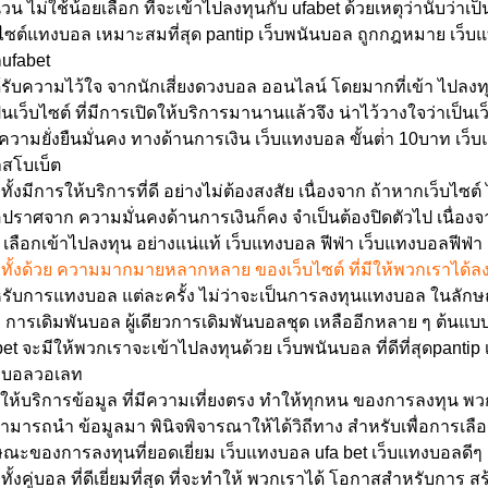
น ไม่ใช้น้อยเลือก ที่จะเข้าไปลงทุนกับ ufabet ด้วยเหตุว่านับว่าเป็
บไซต์แทงบอล เหมาะสมที่สุด pantip เว็บพนันบอล ถูกกฎหมาย เว็บ
ufabet
ได้รับความไว้ใจ จากนักเสี่ยงดวงบอล ออนไลน์ โดยมากที่เข้า ไปลง
ป็นเว็บไซต์ ที่มีการเปิดให้บริการมานานแล้วจึง น่าไว้วางใจว่าเป็นเว
มีความยั่งยืนมั่นคง ทางด้านการเงิน เว็บแทงบอล ขั้นต่ํา 10บาท เว็
สโบเบ็ต
ั้งมีการให้บริการที่ดี อย่างไม่ต้องสงสัย เนื่องจาก ถ้าหากเว็บไซต์ ไ
อปราศจาก ความมั่นคงด้านการเงินก็คง จำเป็นต้องปิดตัวไป เนื่องจ
ใด เลือกเข้าไปลงทุน อย่างแน่แท้ เว็บแทงบอล ฟีฟ่า เว็บแทงบอลฟีฟ่า
ทั้งด้วย ความมากมายหลากหลาย ของเว็บไซต์ ที่มีให้พวกเราได้ล
รับการแทงบอล แต่ละครั้ง ไม่ว่าจะเป็นการลงทุนแทงบอล ในลัก
 การเดิมพันบอล ผู้เดียวการเดิมพันบอลชุด เหลืออีกหลาย ๆ ต้นแบบท
et จะมีให้พวกเราจะเข้าไปลงทุนด้วย เว็บพนันบอล ที่ดีที่สุดpantip 
งบอลวอเลท
ให้บริการข้อมูล ที่มีความเที่ยงตรง ทำให้ทุกหน ของการลงทุน พว
ามารถนำ ข้อมูลมา พินิจพิจารณาให้ได้วิถีทาง สำหรับเพื่อการเลื
ษณะของการลงทุนที่ยอดเยี่ยม เว็บแทงบอล ufa bet เว็บแทงบอลดีๆ
ั้งคู่บอล ที่ดีเยี่ยมที่สุด ที่จะทำให้ พวกเราได้ โอกาสสำหรับการ สร