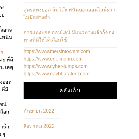
ของ
สูตรแทงบอล ล้มโต๊ะ พนันบอลออนไลน์ฝาก
แบบ
ไม่มีอย่างต่ำ
้งอาจ
การแทงบอล ออนไลน์ มีแนวทางแล้วก็ช่อง
่นพนัน
ทางที่ดีให้ได้เลือกใช้
https://www.mersintowers.com
ีก
https://www.eric-morin.com
 ที่มี
https://www.cyber-jumps.com
าะเหตุ
https://www.navbharatent.com
่างยอด
ี่มี
คลังเก็บ
ยชน์
กันยายน 2022
ลือก
สิงหาคม 2022
าน้ำ
ง ๆ