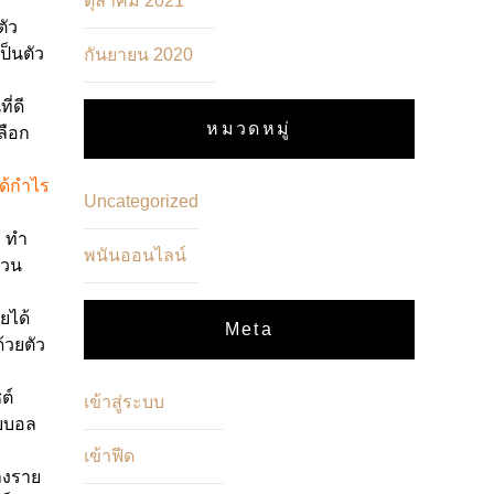
ตุลาคม 2021
ตัว
ป็นตัว
กันยายน 2020
ี่ดี
หมวดหมู่
ลือก
ได้กำไร
Uncategorized
ง ทำ
พนันออนไลน์
่วน
ยได้
Meta
ด้วยตัว
ต์
เข้าสู่ระบบ
ัยบอล
เข้าฟีด
้างราย