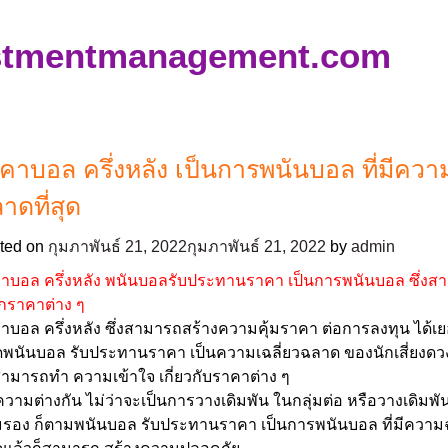
stmentmanagement.com
คาบอล ครึ่งหลัง เป็นการพนันบอล ที่มีควา
าดที่สุด
ted on
กุมภาพันธ์ 21, 2022
กุมภาพันธ์ 21, 2022
by
admin
าบอล ครึ่งหลัง พนันบอลรับประทานราคา เป็นการพนันบอล ซึ่งส
อกราคาต่าง ๆ
าบอล ครึ่งหลัง ซึ่งสามารถสร้างความคุ้มราคา ต่อการลงทุน ได้เ
สุดพนันบอล รับประทานราคา เป็นความเฉลี่ยวฉลาด ของนักเสี่ยงด
งสามารถทำ ความเข้าใจ เกี่ยวกับราคาต่าง ๆ
มีความต่างกัน ไม่ว่าจะเป็นการวางเดิมพัน ในกลุ่มต่อ หรือวางเดิมพั
่มรอง ก็ตามพนันบอล รับประทานราคา เป็นการพนันบอล ที่มีควา