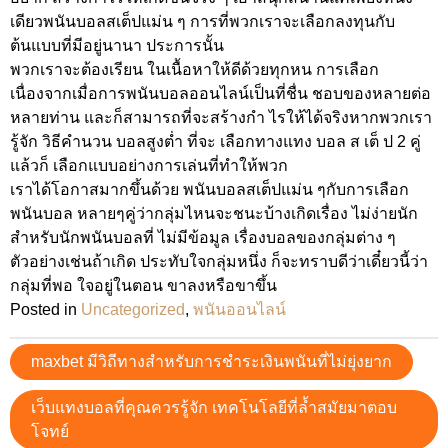
เดียวพนันบอลสเต็ปแม่น ๆ การที่พวกเราจะเลือกลงทุนกับ
ต้นแบบที่มีอยู่นานา ประการนั้น
พวกเราจะต้องเรียน ในเนื้อหาให้ดีด้วยทุกหน การเลือก
เนื่องจากเมื่อการพนันบอลออนไลน์เป็นที่ชื่น ชอบของหลายต่อ
หลายท่าน และก็สามารถที่จะสร้างกำ ไรให้ได้จริงหากพวกเรา
รู้จัก วิธีคำนวน บอลสูงต่ำ ที่จะ เลือกทางแทง บอล ส เต็ ป 2 คู่
แล้วก็ เลือกแบบอย่างการเล่นที่ทำให้พวก
เราได้โอกาสมากขึ้นด้วย พนันบอลสเต็ปแม่น ๆกับการเลือก
พนันบอล หลายๆคู่ว่ากลุ่มไหนจะชนะบ้างเกิดเรื่อง ไม่ง่ายนัก
สำหรับนักพนันบอลที่ ไม่มีข้อมูล เรื่องบอลของกลุ่มต่าง ๆ
ตัวอย่างเช่นถ้าเกิด ประทับใจกลุ่มหนึ่ง ก็จะทราบดีว่าเดี๋ยวนี้ว่า
กลุ่มที่พอ ใจอยู่ในตอน ขาลงหรือขาขึ้น
Posted in
Uncategorized
,
พนันออนไลน์
เมนู
maxbet มีวิถีทางสำหรับการชำระเงินพนันที่ไม่ยุ่งยาก
นำทาง
เรื่อง
เว็บแทงบอลที่คุณควรรู้จัก เทคโนโลยีที่ล้ำสมัยมาตอบ
โจทย์