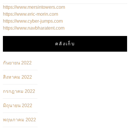
https://www.mersintowers.com
https://www.eric-morin.com
https://www.cyber-jumps.com
https://www.navbharatent.com
คลังเก็บ
กันยายน 2022
สิงหาคม 2022
กรกฎาคม 2022
มิถุนายน 2022
พฤษภาคม 2022