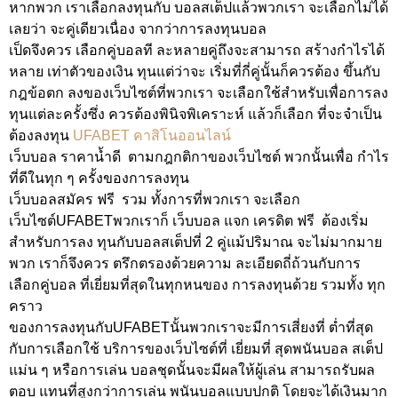
หากพวก เราเลือกลงทุนกับ บอลสเต็ปแล้วพวกเรา จะเลือกไม่ได้
เลยว่า จะคู่เดียวเนื่อง จากว่าการลงทุนบอล
เป็ดจึงควร เลือกคู่บอลที ละหลายคู่ถึงจะสามารถ สร้างกำไรได้
หลาย เท่าตัวของเงิน ทุนแต่ว่าจะ เริ่มที่กี่คู่นั้นก็ควรต้อง ขึ้นกับ
กฎข้อตก ลงของเว็บไซต์ที่พวกเรา จะเลือกใช้สำหรับเพื่อการลง
ทุนแต่ละครั้งซึ่ง ควรต้องพินิจพิเคราะห์ แล้วก็เลือก ที่จะจำเป็น
ต้องลงทุน
UFABET คาสิโนออนไลน์
เว็บบอล ราคาน้ำดี ตามกฎกติกาของเว็บไซต์ พวกนั้นเพื่อ กำไร
ที่ดีในทุก ๆ ครั้งของการลงทุน
เว็บบอลสมัคร ฟรี รวม ทั้งการที่พวกเรา จะเลือก
เว็บไซต์UFABETพวกเราก็ เว็บบอล แจก เครดิต ฟรี ต้องเริ่ม
สำหรับการลง ทุนกับบอลสเต็ปที่ 2 คู่แม้ปริมาณ จะไม่มากมาย
พวก เราก็จึงควร ตรึกตรองด้วยความ ละเอียดถี่ถ้วนกับการ
เลือกคู่บอล ที่เยี่ยมที่สุดในทุกหนของ การลงทุนด้วย รวมทั้ง ทุก
คราว
ของการลงทุนกับUFABETนั้นพวกเราจะมีการเสี่ยงที่ ต่ำที่สุด
กับการเลือกใช้ บริการของเว็บไซต์ที่ เยี่ยมที่ สุดพนันบอล สเต็ป
แม่น ๆ หรือการเล่น บอลชุดนั้นจะมีผลให้ผู้เล่น สามารถรับผล
ตอบ แทนที่สูงกว่าการเล่น พนันบอลแบบปกติ โดยจะได้เงินมาก