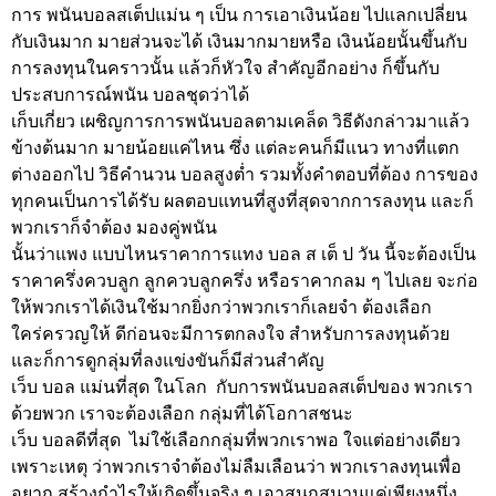
การ พนันบอลสเต็ปแม่น ๆ เป็น การเอาเงินน้อย ไปแลกเปลี่ยน
กับเงินมาก มายส่วนจะได้ เงินมากมายหรือ เงินน้อยนั้นขึ้นกับ
การลงทุนในคราวนั้น แล้วก็หัวใจ สำคัญอีกอย่าง ก็ขึ้นกับ
ประสบการณ์พนัน บอลชุดว่าได้
เก็บเกี่ยว เผชิญการการพนันบอลตามเคล็ด วิธีดังกล่าวมาแล้ว
ข้างต้นมาก มายน้อยแค่ไหน ซึ่ง แต่ละคนก็มีแนว ทางที่แตก
ต่างออกไป วิธีคำนวน บอลสูงต่ำ รวมทั้งคำตอบที่ต้อง การของ
ทุกคนเป็นการได้รับ ผลตอบแทนที่สูงที่สุดจากการลงทุน และก็
พวกเราก็จำต้อง มองคู่พนัน
นั้นว่าแพง แบบไหนราคาการแทง บอล ส เต็ ป วัน นี้จะต้องเป็น
ราคาครึ่งควบลูก ลูกควบลูกครึ่ง หรือราคากลม ๆ ไปเลย จะก่อ
ให้พวกเราได้เงินใช้มากยิ่งกว่าพวกเราก็เลยจำ ต้องเลือก
ใคร่ครวญให้ ดีก่อนจะมีการตกลงใจ สำหรับการลงทุนด้วย
และก็การดูกลุ่มที่ลงแข่งขันก็มีส่วนสำคัญ
เว็บ บอล แม่นที่สุด ในโลก กับการพนันบอลสเต็ปของ พวกเรา
ด้วยพวก เราจะต้องเลือก กลุ่มที่ได้โอกาสชนะ
เว็บ บอลดีที่สุด ไม่ใช้เลือกกลุ่มที่พวกเราพอ ใจแต่อย่างเดียว
เพราะเหตุ ว่าพวกเราจำต้องไม่ลืมเลือนว่า พวกเราลงทุนเพื่อ
อยาก สร้างกำไรให้เกิดขึ้นจริง ๆ เอาสนุกสนานแค่เพียงหนึ่ง