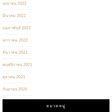
เมษายน 2022
มีนาคม 2022
กุมภาพันธ์ 2022
มกราคม 2022
ธันวาคม 2021
พฤศจิกายน 2021
ตุลาคม 2021
กันยายน 2020
หมวดหมู่