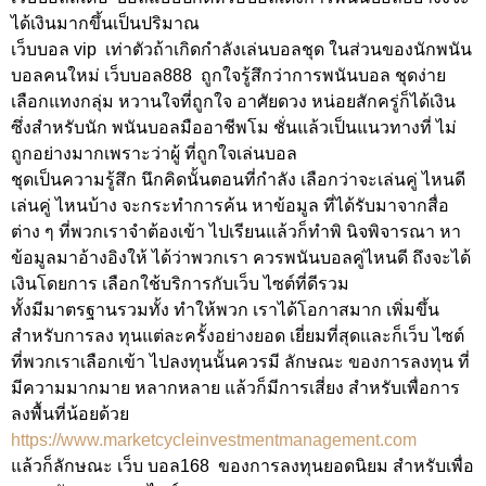
ได้เงินมากขึ้นเป็นปริมาณ
เว็บบอล vip เท่าตัวถ้าเกิดกำลังเล่นบอลชุด ในส่วนของนักพนัน
บอลคนใหม่ เว็บบอล888 ถูกใจรู้สึกว่าการพนันบอล ชุดง่าย
เลือกแทงกลุ่ม หวานใจที่ถูกใจ อาศัยดวง หน่อยสักครู่ก็ได้เงิน
ซึ่งสำหรับนัก พนันบอลมืออาชีพโม ชั่นแล้วเป็นแนวทางที่ ไม่
ถูกอย่างมากเพราะว่าผู้ ที่ถูกใจเล่นบอล
ชุดเป็นความรู้สึก นึกคิดนั้นตอนที่กำลัง เลือกว่าจะเล่นคู่ ไหนดี
เล่นคู่ ไหนบ้าง จะกระทำการค้น หาข้อมูล ที่ได้รับมาจากสื่อ
ต่าง ๆ ที่พวกเราจำต้องเข้า ไปเรียนแล้วก็ทำพิ นิจพิจารณา หา
ข้อมูลมาอ้างอิงให้ ได้ว่าพวกเรา ควรพนันบอลคู่ไหนดี ถึงจะได้
เงินโดยการ เลือกใช้บริการกับเว็บ ไซต์ที่ดีรวม
ทั้งมีมาตรฐานรวมทั้ง ทำให้พวก เราได้โอกาสมาก เพิ่มขึ้น
สำหรับการลง ทุนแต่ละครั้งอย่างยอด เยี่ยมที่สุดและก็เว็บ ไซต์
ที่พวกเราเลือกเข้า ไปลงทุนนั้นควรมี ลักษณะ ของการลงทุน ที่
มีความมากมาย หลากหลาย แล้วก็มีการเสี่ยง สำหรับเพื่อการ
ลงพื้นที่น้อยด้วย
https://www.marketcycleinvestmentmanagement.com
แล้วก็ลักษณะ เว็บ บอล168 ของการลงทุนยอดนิยม สำหรับเพื่อ