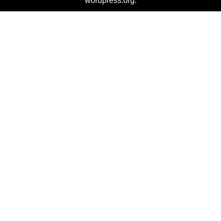
wordpress.org
.