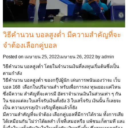
วิธีคำนวน บอลสูงต่ำ มีความสำคัญที่จะ
จำต้องเลือกคู่บอล
Posted on
เมษายน 25, 2022
เมษายน 26, 2022
by
admin
วิธีคำนวน บอลสูงต่ำ โดยในจำนวนเงินที่ลงทุนเริ่มต้นซึ่งเป็น
ตามกำลัง
วิธีคำนวน บอลสูงต่ำ ของกรุ๊ปผู้นัก เล่นการพนันเองว่าจะ เว็บ
บอล 168 เลือกในปริมาณสำ หรับเพื่อการลง ทุนเยอะแค่ไหน
ซึ่งมีความ สำคัญที่จะควรมี อัตราจำนวนเงินในส่วนเท่า ๆ กัน
ใน ของแต่ละใบเสร็จรับเงินทั้งยัง 3 ใบเสร็จรับ เงินนั้น ก็เลยจะ
เป็น ความบรรลุเป้า เจริญที่สุดแล้วก็ยัง
มีความสำคัญที่จะจำต้อง เลือกคู่บอลที่มีการได้รวม ทั้งการเสีย
ได้เหมือนกัน ไม่ว่าได้ผลสำ เร็จที่เสมอหรือ แพ้ชนะก็ตามที และ