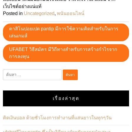
เว็บไซต์อย่างแน่แท้
Posted in
Uncategorized
,
พนันออนไลน์
เมนู
คาสิโนปอยเปต pantip มีการใช้ความคิดสำหรับในการ
นำทาง
เล่นเกมส์
เรื่อง
UFABET วิธีสมัคร มีวิถีทางสำหรับการสร้างกำไรจาก
การลงทุน
ค้นหา
สำหรับ:
เรื่องล่าสุด
คิดเงินบอล ด้วยชั่วโมงการทำงานที่แสนยาวในทุกๆวัน