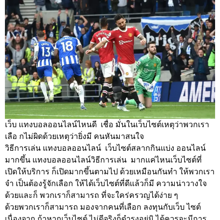
เว็บ แทงบอลออนไลน์ไหนดี เชื่อ มั่นในเว็บไซต์เหตุว่าพวกเรา
เลือ กไม่ผิดด้วยเหตุว่ายิ่งมี คนหันมาสนใจ
วิธีการเล่น แทงบอลออนไลน์ เว็บไซต์สลากกินแบ่ง ออนไลน์
มากขึ้น แทงบอลออนไลน์วิธีการเล่น มากแค่ไหนเว็บไซต์ที่
เปิดให้บริการ ก็เปิดมากขึ้นตามไป ด้วยเหมือนกันทำ ให้พวกเรา
จำ เป็นต้องรู้จักเลือก ให้ได้เว็บไซต์ที่ดีแล้วก็มี ความน่าวางใจ
ด้วยและก็ พวกเราก็สามารถ ที่จะใคร่ครวญได้ง่าย ๆ
ด้วยพวกเราก็สามารถ มองจากคนที่เลือก ลงทุนกับเว็บ ไซต์
เนื่องจาก ถ้าหากเว็บไซต์ ไม่ดีจริงก็ดำรงอยู่มิ ได้ควรจะมีการ