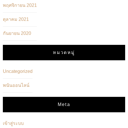
พฤศจิกายน 2021
ตุลาคม 2021
กันยายน 2020
หมวดหมู่
Uncategorized
พนันออนไลน์
Meta
เข้าสู่ระบบ