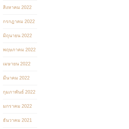
สิงหาคม 2022
กรกฎาคม 2022
มิถุนายน 2022
พฤษภาคม 2022
เมษายน 2022
มีนาคม 2022
กุมภาพันธ์ 2022
มกราคม 2022
ธันวาคม 2021