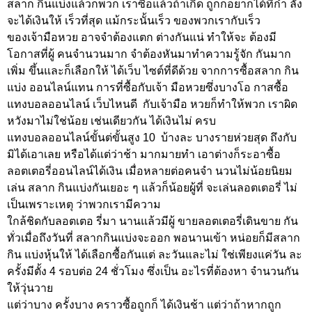
สลาก กินแบ่งแล้วก็พวก เราซื้อแล้วถ้าเกิด ถูกก็อยากได้ที่กำ ลัง
จะได้เงินให้ เร็วที่สุด แม้กระนั้นเร็ว ของพวกเรากับเร็ว
ของเจ้ามือหวย อาจจำต้องแตก ต่างกันแน่ ทำให้จะ ต้องมี
โอกาสที่ผู้ คนจำนวนมาก จำต้องหันมาทำความรู้จัก กันมาก
เพิ่ม ขึ้นและก็เลือกให้ ได้เว็บ ไซต์ที่ดีด้วย จากการซื้อสลาก กิน
แบ่ง ออนไลน์แทน การที่ซื้อกับเจ้า มือหวยซึ่งบางโอ กาสซื้อ
แทงบอลออนไลน์ เว็บไหนดี กับเจ้ามือ หวยก็ทำให้พวก เราผิด
หวังมาไม่ใช่น้อย เช่นเดียวกัน ได้เงินไม่ ครบ
แทงบอลออนไลน์ขั้นต่ขั้นสูง 10 บ้างละ บางรายห่วยสุด ถึงกับ
มิได้เอาเลย หรือได้แต่ว่าช้า มากมายทำ เอาต่างก็ระอาซื้อ
ลอตเตอรี่ออนไลน์ได้เงิน เมื่อหลายต่อคนจำ นวนไม่น้อยนิยม
เล่น สลาก กินแบ่งกันเยอะ ๆ แล้วก็น้อยผู้ที่ จะเล่นลอตเตอรี่ ไม่
เป็นเพราะเหตุ ว่าพวกเรามีความ
ใกล้ชิดกับลอตเตอ รี่มา นานแล้วมีผู้ ขายลอตเตอรี่เดินขาย กัน
ทั่วเมื่อถึงวันที่ สลากกินแบ่งจะออก พอนานเข้า หน่อยก็มีสลาก
กิน แบ่งหุ้นให้ ได้เลือกซื้อกันแต่ ละวันและไม่ ใช่เพียงแค่วัน ละ
ครั้งมีตั้ง 4 รอบต่อ 24 ชั่วโมง ซึ่งเป็น อะไรที่ต้องหา จำนวนกัน
ให้วุ่นวาย
แต่ว่าบาง ครั้งบาง คราวซื้อถูกก็ ได้เงินช้า แต่ว่าถ้าหากถูก