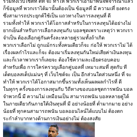
รวมทั้งเว็บไซต์ที่ ดีที่ จะ ทำให้ พวกเราเอามาพินิจพิจารณาแล้ว
ก็ข้อมูลที่ พวกเราได้มานั้นต้องเป็น ข้อมูลที่ มี ความเที่ ยงตรง
ซึ่งสามารถประยุกต์ใช้เป็น แถวทางในการลงทุนที่ ดี
รวมทั้งทำให้ พวกเราได้โอกาสสำหรับในการลงทุนได้อย่างไม่
ยากเย็นสำหรับการเลือกลงทุนกับ บอลชุดเพราะเหตุว่า พวกเรา
จำเป็น ต้องเลือกคู่กันครั้งละหลายคู่รวมทั้งถ้าเกิด
พวกเราเลือกไม่ ถูกแม้กระทั้งคนเดียวก็จะ ก่อให้ พวกเราไม่ ได้
เรื่องผลกำไรและก็จะ ต้องมาเริ่มลงทุนกันใหม่เสียค่าเงินลงทุน
และก็เวลาพวกเราก็เลยจะ ต้องใช้ความละเอียดรอบคอบ
สำหรับเพื่อ การใคร่ครวญเลือกคู่บอลที่ เหมาะสมที่ สุดกับ ที
เด็ดบอลสเต็ปแม่นๆ ที่ เว็บไซต์จะ เป็น อีกส่วนใดส่วนหนึ่ง ที่ จะ
ทำให้ พวกเราได้โอกาสมากขึ้นรวมทั้งเห็นผลผลกำไรที่ ดี
ในทุกๆ ครั้งของการลงทุนกับ วิถีทางของบอลชุดการพนัน บอล
จำพวกนี้ มี ความไม่ เหมือนเป็น สามารถพนัน บอลหลายคู่ได้
ในภายเดียวกันภายใต้เงินทุนที่ มี อย่างน้อยที่ ต่ำมากมาย อย่าง
น้อยที่ ทุกคนสามารถพนัน บอลออนไลน์ได้แบบไม่ ต้องตก
ระกำลำบากทางด้านการเงินอย่างไม่ ต้องสงสัย