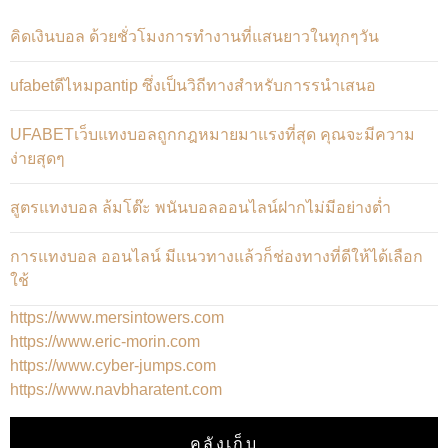
คิดเงินบอล ด้วยชั่วโมงการทำงานที่แสนยาวในทุกๆวัน
ufabetดีไหมpantip ซึ่งเป็นวิถีทางสำหรับการรนำเสนอ
UFABETเว็บแทงบอลถูกกฎหมายมาแรงที่สุด คุณจะมีความ
ง่ายสุดๆ
สูตรแทงบอล ล้มโต๊ะ พนันบอลออนไลน์ฝากไม่มีอย่างต่ำ
การแทงบอล ออนไลน์ มีแนวทางแล้วก็ช่องทางที่ดีให้ได้เลือก
ใช้
https://www.mersintowers.com
https://www.eric-morin.com
https://www.cyber-jumps.com
https://www.navbharatent.com
คลังเก็บ