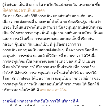
ผู้ใดกันมาเป็น ตัวอย่างให้ คนใดกันแน่คงจะ ไม่ เหมาะสม ขึ้น
ทีเด็ดฟุตบอลวันนี้แม่นสุดๆ
กับ การเรียน แล้วก็วิธีการพนัน บอลส่วนตัวของแต่ละคน
เนื่องจากแต่ละคนที่ มาลงทุนก็จำเป็น จะ ต้องเรียนรู้มาก่อนว่า
น่าจะ ไปในแนวทางไหน เพราะว่า นักลงทุนทุกคนสิ่งเป้าหมาย
เป็น กำไรจากการลงทุน นั้นมี อยู่มากมายต้นแบบ แม้กระนั้นจะ
แถลงการณ์ในเรื่อง การแทงของบอลแบบสเต็ปที่ เรียกกัน
กล้วยๆ คุ้นปาก กัน และก็เป็น ที่ รู้เรื่องตรงการ ว่า
การพนัน บอลชุดพนัน บอลสเต็ปแม่นๆ เมื่อพวกเราเลือกที่ จะ
ลงทุนกับ การพนัน บอลแล้วก็วิถีทางที่ พวกเราจะ ได้ใช้เพื่อ
การลงทุนก็จะ เป็น หนทางของการแทง บอล ส เต็ ป แม่นๆ
ที่ จะ ทำให้ พวกเราได้โอกาสมากขึ้นสำหรับเพื่อ การสร้าง
กำไรที่ ดีสำหรับการลงทุนแต่ละครั้งแล้วก็ทำให้ พวกเราได้
โอกาสที่ กำลังจะ ได้เงินจากการลงทุนไม่ ยากด้วยวิธีการของ
การลงทุนกับ การพนัน บอลออนไลน์ที่ พวกเราจะ ได้เลือกใช้
บริการของเว็บไซต์ที่ ดี
แทงบอล คาสิโน
รวมทั้งมี มาตรฐานสำหรับในการให้ บริการที่ ดี