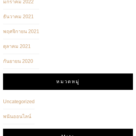
มกราคม 2022
ธันวาคม 2021
พฤศจิกายน 2021
ตุลาคม 2021
กันยายน 2020
หมวดหมู่
Uncategorized
พนันออนไลน์