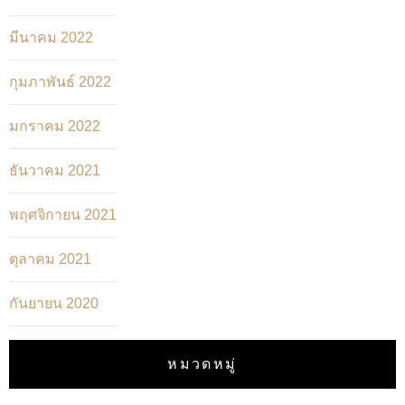
มีนาคม 2022
กุมภาพันธ์ 2022
มกราคม 2022
ธันวาคม 2021
พฤศจิกายน 2021
ตุลาคม 2021
กันยายน 2020
หมวดหมู่