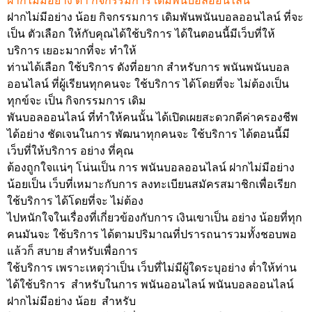
ฝากไม่มีอย่าง ต่ำ กิจกรรมการ เดิมพันบอลออนไลน์
ฝากไม่มีอย่าง น้อย กิจกรรมการ เดิมพันพนันบอลออนไลน์ ที่จะ
เป็น ตัวเลือก ให้กับคุณได้ใช้บริการ ได้ในตอนนี้มีเว็บที่ให้
บริการ เยอะมากที่จะ ทำให้
ท่านได้เลือก ใช้บริการ ดังที่อยาก สำหรับการ พนันพนันบอล
ออนไลน์ ที่ผู้เรียนทุกคนจะ ใช้บริการ ได้โดยที่จะ ไม่ต้องเป็น
ทุกข์จะ เป็น กิจกรรมการ เดิม
พันบอลออนไลน์ ที่ทำให้คนนั้น ได้เปิดเผยสะดวกดีค่าครองชีพ
ได้อย่าง ชัดเจนในการ พัฒนาทุกคนจะ ใช้บริการ ได้ตอนนี้มี
เว็บที่ให้บริการ อย่าง ที่คุณ
ต้องถูกใจแน่ๆ โน่นเป็น การ พนันบอลออนไลน์ ฝากไม่มีอย่าง
น้อยเป็น เว็บที่เหมาะกับการ ลงทะเบียนสมัครสมาชิกเพื่อเรียก
ใช้บริการ ได้โดยที่จะ ไม่ต้อง
ไปหนักใจในเรื่องที่เกี่ยวข้องกับการ เงินเขาเป็น อย่าง น้อยที่ทุก
คนมันจะ ใช้บริการ ได้ตามปริมาณที่ปรารถนารวมทั้งชอบพอ
แล้วก็ สบาย สำหรับเพื่อการ
ใช้บริการ เพราะเหตุว่าเป็น เว็บที่ไม่มีผู้ใดระบุอย่าง ต่ำให้ท่าน
ได้ใช้บริการ สำหรับในการ พนันออนไลน์ พนันบอลออนไลน์
ฝากไม่มีอย่าง น้อย สำหรับ