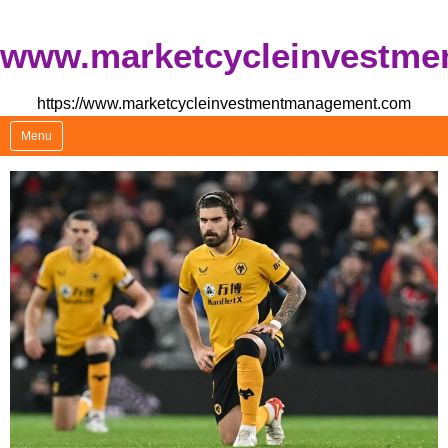
Skip
www.marketcycleinvestm
to
content
https://www.marketcycleinvestmentmanagement.com
Menu