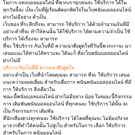
ในการ แทงบอลออนไลน์ ที่พวกเราทุกคนจะ ใช้บริการ ได้ใน
ทุกวันนี้จะ เป็น เว็บที่ผู้เรียนติดอกติดใจในเว็บพนันบอลออนไลน์
ฝากไม่มีอย่าง ต่ำเป็น
เว็บของ ที่ระลึกถึงจะ สามารถ ใช้บริการ ได้ด้วยจำนวนเงินที่มี
อย่าง ต่ำที่จะ ทำให้คนนั้น ได้ใช้บริการ ได้ตามความจำเป็น ใช้
บริการ ได้เรื่องจะ สามารถ
ที่จะ ใช้บริการ กับเว็บที่มี ความน่าดึงดูดใจที่วันนี้พวกเราจะ มา
เสนอแนะให้ท่านได้ทราบจะ ได้นะก็ คือเว็บพนันบอลออนไลน์
ฝากไม่มี
บริการ กับเว็บที่มี ความน่าดึงดูดใจ
อย่าง ต่ำเป็น เว็บที่นำโดยคุณจะ สามารถ ที่จะ ใช้บริการ เสนอ
แนะความยอดเยี่ยม สำหรับเพื่อการ พนันพนันบอลออนไลน์ ที่มี
การ ให้บริการ สิ่งเดียวใน
ขณะนี้พนันบอลออนไลน์ ฝากไม่มีอย่าง น้อย ในขณะนี้กิจกรรม
การ เดิมพันพนันบอลออนไลน์ ที่ทุกคนจะ ใช้บริการ ได้นั้น จะ
เป็น กิจกรรมการ เดิมพัน
ที่นักเสี่ยงดวงทุกคนจะ ใช้บริการ ได้โดยที่คุณจะ ไม่ต้องกังวล
มาจากที่ทำให้คนนั้น ไปสู่เว็บ สำหรับในการ เลือก ใช้บริการ
สำหรับในการ พนันออนไลน์