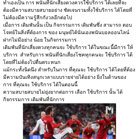
ทำเองเป็น การ พนันที่นักเสี่ยงดวงควรใช้บริการ ได้เลยที่จะ
ต้องมีความสบายสบายอย่าง ชัดเจนรวมทั้งใช้บริการ ได้โดยที่
ไม่ต้องมีความรู้สึกกังวลอีกต่อไป
เมื่อการ เดิมพันนั้น เป็น กิจกรรมการ เดิมพันซึ่ง สามารถ ตอบ
โจทย์ในสิ่งที่ต้องการ ของ มนุษย์ได้นั่นเองพนันบอลออนไลน์
ฝากไม่มีอย่าง น้อย ในกิจกรรมการ
เดิมพันที่นักเสี่ยงดวงทุกคนจะ ใช้บริการ ได้ในขณะนี้มีการ ให้
บริการ สำหรับการ พนันที่นักเสี่ยงโชคทุกคนจะ ใช้บริการ ได้
โดยที่ไม่ต้องไปตื่นตระหนก
แม้กระทั้งนิดนึง สำหรับในการ ที่คุณจะ ใช้บริการ ได้โดยที่ต้อง
มีความบันเทิงสนุกเวลาแบบรายจ่ายได้อย่าง ยิ่งในด้านของ
การ ที่คุณจะ ใช้บริการ ได้ในตอนนี้
ความสบายสบายไม่ยุ่งยากต่อการ เลือก ใช้บริการ นั้น ได้
กิจกรรมการ เดิมพันที่นักการ