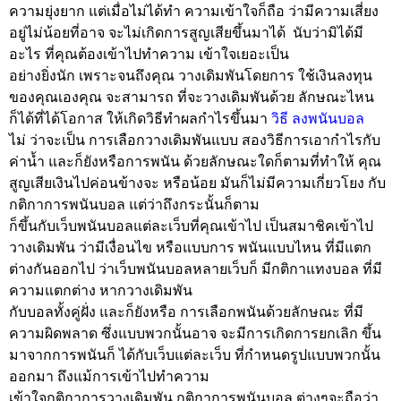
ความยุ่งยาก แต่เมื่อไม่ได้ทำ ความเข้าใจก็ถือ ว่ามีความเสี่ยง
อยู่ไม่น้อยที่อาจ จะไม่เกิดการสูญเสียขึ้นมาได้ นับว่ามิได้มี
อะไร ที่คุณต้องเข้าไปทำความ เข้าใจเยอะเป็น
อย่างยิ่งนัก เพราะจนถึงคุณ วางเดิมพันโดยการ ใช้เงินลงทุน
ของคุณเองคุณ จะสามารถ ที่จะวางเดิมพันด้วย ลักษณะไหน
ก็ได้ที่ได้โอกาส ให้เกิดวิธีทำผลกำไรขึ้นมา
วิธี ลงพนันบอล
ไม่ ว่าจะเป็น การเลือกวางเดิมพันแบบ สองวิธีการเอากำไรกับ
ค่าน้ำ และก็ยังหรือการพนัน ด้วยลักษณะใดก็ตามที่ทำให้ คุณ
สูญเสียเงินไปค่อนข้างจะ หรือน้อย มันก็ไม่มีความเกี่ยวโยง กับ
กติกาการพนันบอล แต่ว่าถึงกระนั้นก็ตาม
ก็ขึ้นกับเว็บพนันบอลแต่ละเว็บที่คุณเข้าไป เป็นสมาชิคเข้าไป
วางเดิมพัน ว่ามีเงื่อนไข หรือแบบการ พนันแบบไหน ที่มีแตก
ต่างกันออกไป ว่าเว็บพนันบอลหลายเว็บก็ มีกติกาแทงบอล ที่มี
ความแตกต่าง หากวางเดิมพัน
กับบอลทั้งคู่ฝั่ง และก็ยังหรือ การเลือกพนันด้วยลักษณะ ที่มี
ความผิดพลาด ซึ่งแบบพวกนั้นอาจ จะมีการเกิดการยกเลิก ขึ้น
มาจากการพนันก็ ได้กับเว็บแต่ละเว็บ ที่กำหนดรูปแบบพวกนั้น
ออกมา ถึงแม้การเข้าไปทำความ
เข้าใจกติกาการวางเดิมพัน กติกาการพนันบอล ต่างๆจะถือว่า