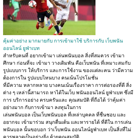
คุ้มค่าอย่าง มากมายกับ การเข้ามาใช้ บริการกับ เว็บพนัน
ออนไลน์ ยูฟ่าเบท
สำหรับคนที่ อยากเข้ามา เล่นพนันบอล สิ่งที่สมควร เข้ามา
ศึกษา ก่อนที่จะ เข้ามา วางเดิมพัน คือเว็บพนัน ที่เหมาะสมกับ
รูปแบบการ ให้บริการ และการใช้งาน ของแต่ละคน ว่ามีความ
ต้องการใน รูปแบบไหนบาง คนเน้นโปรโมชั่น
ที่มีความ หลากหลาย บางคนเน้นเรื่องราคา การต่อรองที่ดี สิ่ง
ต่าง ๆ เหล่านี้สามารถ หาได้ในเว็บ พนันออนไลน์ ยูฟ่าเบท ซึ่งมี
การ บริการอย่าง ครบครันและ คุณสมบัติ ที่ถือได้ ว่าคุ้มค่า
อย่างมาก กับการเข้ามา ลงทุนในการ
เล่นพนันบอล เป็นเว็บพนันบอล ที่เหล่าบุคคล ที่ชื่นชอบ และ
อยากจะ เข้ามาร่วม สนุกตื่นเต้น และหารายได้ ที่ดีใน การเล่น
พนันบอล นั้นขอบอก ว่าเว็บพนัน ออนไลน์ยูฟ่าเบท เป็นสิ่งที่ไม่
ควรพลาดเป็นอย่างยิ่ง ด้วยคุณสมบัติ