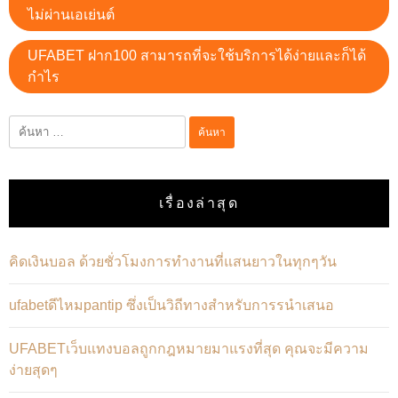
นำทาง
ไม่ผ่านเอเย่นต์
เรื่อง
UFABET ฝาก100 สามารถที่จะใช้บริการได้ง่ายและก็ได้
กำไร
ค้นหา
สำหรับ:
เรื่องล่าสุด
คิดเงินบอล ด้วยชั่วโมงการทำงานที่แสนยาวในทุกๆวัน
ufabetดีไหมpantip ซึ่งเป็นวิถีทางสำหรับการรนำเสนอ
UFABETเว็บแทงบอลถูกกฎหมายมาแรงที่สุด คุณจะมีความ
ง่ายสุดๆ