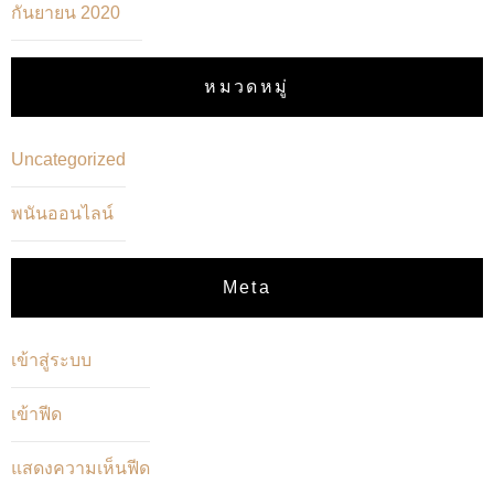
กันยายน 2020
หมวดหมู่
Uncategorized
พนันออนไลน์
Meta
เข้าสู่ระบบ
เข้าฟีด
แสดงความเห็นฟีด