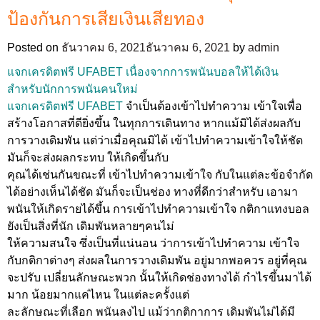
ป้องกันการเสียเงินเสียทอง
Posted on
ธันวาคม 6, 2021
ธันวาคม 6, 2021
by
admin
แจกเครดิตฟรี UFABET เนื่องจากการพนันบอลให้ได้เงิน
สำหรับนักการพนันคนใหม่
แจกเครดิตฟรี UFABET
จำเป็นต้องเข้าไปทำความ เข้าใจเพื่อ
สร้างโอกาสที่ดียิ่งขึ้น ในทุกการเดินทาง หากแม้มิได้ส่งผลกับ
การวางเดิมพัน แต่ว่าเมื่อคุณมิได้ เข้าไปทำความเข้าใจให้ชัด
มันก็จะส่งผลกระทบ ให้เกิดขึ้นกับ
คุณได้เช่นกันขณะที่ เข้าไปทำความเข้าใจ กับในแต่ละข้อจำกัด
ได้อย่างเห็นได้ชัด มันก็จะเป็นช่อง ทางที่ดีกว่าสำหรับ เอามา
พนันให้เกิดรายได้ขึ้น การเข้าไปทำความเข้าใจ กติกาแทงบอล
ยังเป็นสิ่งที่นัก เดิมพันหลายๆคนไม่
ให้ความสนใจ ซึ่งเป็นที่แน่นอน ว่าการเข้าไปทำความ เข้าใจ
กับกติกาต่างๆ ส่งผลในการวางเดิมพัน อยู่มากพอควร อยู่ที่คุณ
จะปรับ เปลี่ยนลักษณะพวก นั้นให้เกิดช่องทางได้ กำไรขึ้นมาได้
มาก น้อยมากแค่ไหน ในแต่ละครั้งแต่
ละลักษณะที่เลือก พนันลงไป แม้ว่ากติกาการ เดิมพันไม่ได้มี