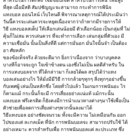
สำหรับในการตกลง ใจมีขอบเขต สำหรับในการเล่น ให้มีสูง
ที่สุด เมื่อมีสติ สัมปชัญญะจะสามารถ กระทำการพินิจ
แทงบอล ออนไลน์ เว็บไหนดี พิจารณาเหตุการณ์ได้ประเมินว่า
วันนี้ควรจะเล่นควรจะหยุดเนื่องจากว่าถ้าหากมีรายการให้
วิธี แทงบอลสเต็ป ให้เลือกเล่นน้อยมี ตัวเลือกน้อย เป็นกลุ่มที่ ไม่
คุ้นก็ไม่สม ควรเล่นควร ที่จะทำการเลือก เล่นกลุ่มที่ตัวเอง มี
ความเชื่อมั่น นั้นเป็นสิ่งที่ดี แต่การมั่นอก มั่นใจนั้นจำ เป็นต้อง
อา ศัยหลัก
ของข้อเท็จจริง ด้วยจะดีมาก ยิ่งกว่าเนื่องจาก ว่าบางบุคคล
บางทีก็อาจจะถูก ใจเข้าข้างตน เองซึ่งไม่เป็น ผลดีสำหรับ ใน
การแทงบอลจาก ที่ได้กล่าวมา ก็เลยได้ผล สรุปได้ว่าแทง
บอลเล่นอย่างไร ให้มั่งมีมีวิธี การกล้วยๆทุกๆ สิ่งทุกๆอย่างขึ้น
กับเพศผู้ เล่นเป็นหลักซึ่ง โดยทั่วไปแล้ว ในเกมการพนันอะ ไร
ก็ตามแม้ กระนั้นก็จะมี การเสี่ยงอย่างแน่แท้ แม้กระนั้น
แทงบอล ฟรีเครดิต ก็ยังคงมีการนำแนวทางต่างๆมาใช้เพื่อเป็น
ตัวช่วยเพื่อลดการเสี่ยงต่างๆพวกนั้นลงมาได้
วิธีแทงบอล อย่างชัดเจนรวม ทั้งจะมีความ ไม่เหมือนกัน ออก
ไปของแต่ ละกลเม็ด ที่นัก การพนันบอลจะ สามารถปรับใช้ ได้
อย่างเหมาะ ควรสำหรับเพื่อ การพนันบอลแต่ ละประเภท ซึ่ง