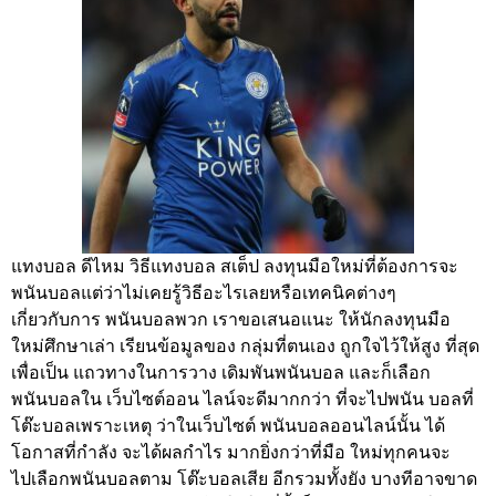
แทงบอล ดีไหม วิธีแทงบอล สเต็ป ลงทุนมือใหม่ที่ต้องการจะ
พนันบอลแต่ว่าไม่เคยรู้วิธีอะไรเลยหรือเทคนิคต่างๆ
เกี่ยวกับการ พนันบอลพวก เราขอเสนอแนะ ให้นักลงทุนมือ
ใหม่ศึกษาเล่า เรียนข้อมูลของ กลุ่มที่ตนเอง ถูกใจไว้ให้สูง ที่สุด
เพื่อเป็น แถวทางในการวาง เดิมพันพนันบอล และก็เลือก
พนันบอลใน เว็บไซต์ออน ไลน์จะดีมากกว่า ที่จะไปพนัน บอลที่
โต๊ะบอลเพราะเหตุ ว่าในเว็บไซต์ พนันบอลออนไลน์นั้น ได้
โอกาสที่กำลัง จะได้ผลกำไร มากยิ่งกว่าที่มือ ใหม่ทุกคนจะ
ไปเลือกพนันบอลตาม โต๊ะบอลเสีย อีกรวมทั้งยัง บางทีอาจขาด