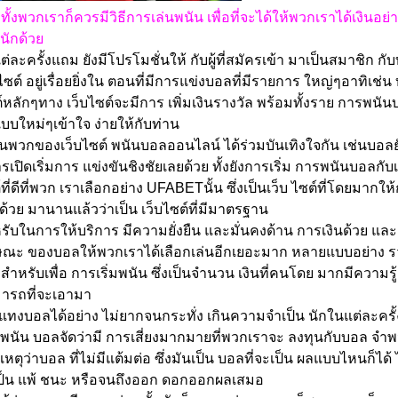
ั้งพวกเราก็ควรมีวิธีการเล่นพนัน เพื่อที่จะได้ให้พวกเราได้เงินอย่า
นักด้วย
่ละครั้งแถม ยังมีโปรโมชั่นให้ กับผู้ที่สมัครเข้า มาเป็นสมาชิก กั
ไซต์ อยู่เรื่อยยิ่งใน ตอนที่มีการแข่งบอลที่มีรายการ ใหญ่ๆอาทิเช่น
์หลักๆทาง เว็บไซต์จะมีการ เพิ่มเงินรางวัล พร้อมทั้งราย การพนันบ
แบบใหม่ๆเข้าใจ ง่ายให้กับท่าน
เป็นพวกของเว็บไซต์ พนันบอลออนไลน์ ได้ร่วมบันเทิงใจกัน เช่นบอลยั
รเปิดเริ่มการ แข่งขันชิงชัยเลยด้วย ทั้งยังการเริ่ม การพนันบอลกับเ
ที่ดีที่พวก เราเลือกอย่าง UFABETนั้น ซึ่งเป็นเว็บ ไซต์ที่โดยมากให
นด้วย มานานแล้วว่าเป็น เว็บไซต์ที่มีมาตรฐาน
รับในการให้บริการ มีความยั่งยืน และมั่นคงด้าน การเงินด้วย และก
ษณะ ของบอลให้พวกเราได้เลือกเล่นอีกเยอะมาก หลายแบบอย่าง รว
สำหรับเพื่อ การเริ่มพนัน ซึ่งเป็นจำนวน เงินที่คนโดย มากมีความร
ารถที่จะเอามา
นแทงบอลได้อย่าง ไม่ยากจนกระทั่ง เกินความจำเป็น นักในแต่ละครั
พนัน บอลจัดว่ามี การเสี่ยงมากมายที่พวกเราจะ ลงทุนกับบอล จำพว
เหตุว่าบอล ที่ไม่มีแต้มต่อ ซึ่งมันเป็น บอลที่จะเป็น ผลแบบไหนก็ได้ 
ป็น แพ้ ชนะ หรือจนถึงออก ดอกออกผลเสมอ