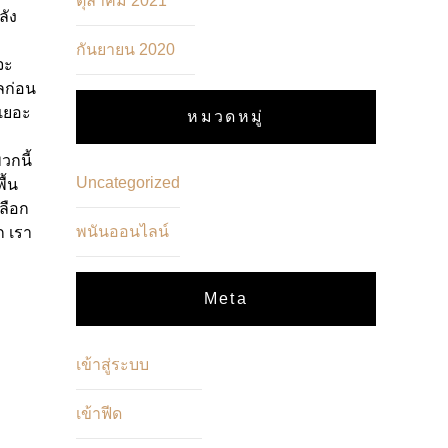
ตุลาคม 2021
ลัง
กันยายน 2020
จะ
ลก่อน
 เยอะ
หมวดหมู่
วกนี้
Uncategorized
ื้น
เลือก
พนันออนไลน์
ก เรา
Meta
เข้าสู่ระบบ
เข้าฟีด