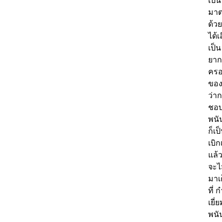
เป็น
มาต
ด้ว
ได้
เป็
ยาก
ครอ
ของ
ว่า
ชอบ
พนั
ก็เ
เบิก
แล้
จะไม
มาเ
ที่
เยี่
พนั