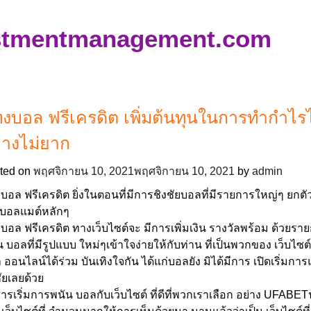
stmentmanagement.com
งบอล ฟรีเครดิต เพิ่มต้นทุนในการทำกำไรไ
่างไม่ยาก
ted on
พฤศจิกายน 10, 2021
พฤศจิกายน 10, 2021
by
admin
บอล ฟรีเครดิต ยิ่งในตอนที่มีการชิงชัยบอลที่มีรายการใหญ่ๆ ยกตั
นบอลแมต์หลักๆ
บอล ฟรีเครดิต
ทางเว็บไซต์จะ มีการเพิ่มเงิน รางวัลพร้อม ด้วยรา
น บอลที่มีรูปแบบ ใหม่ๆเข้าใจง่ายให้กับท่าน ที่เป็นพวกของ เว็บไซต
ออนไลน์ได้ร่วม บันเทิงใจกัน ได้แก่บอลยัง มิได้มีการ เปิดเริ่มการ
ัยเลยด้วย
การเริ่มการพนัน บอลกับเว็บไซต์ ที่ดีที่พวกเราเลือก อย่าง UFABETนั