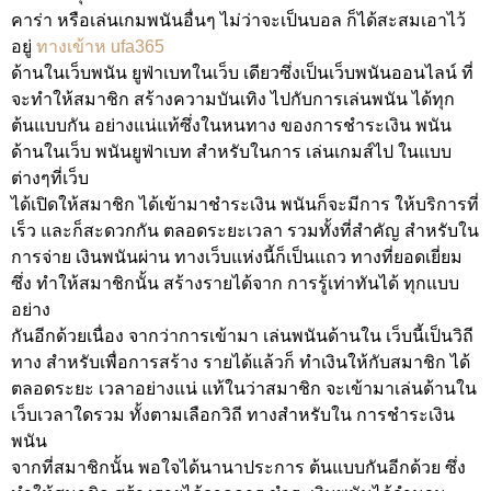
คาร่า หรือเล่นเกมพนันอื่นๆ ไม่ว่าจะเป็นบอล ก็ได้สะสมเอาไว้
อยู่
ทางเข้าห ufa365
ด้านในเว็บพนัน ยูฟ่าเบทในเว็บ เดียวซึ่งเป็นเว็บพนันออนไลน์ ที่
จะทำให้สมาชิก สร้างความบันเทิง ไปกับการเล่นพนัน ได้ทุก
ต้นแบบกัน อย่างแน่แท้ซึ่งในหนทาง ของการชำระเงิน พนัน
ด้านในเว็บ พนันยูฟ่าเบท สำหรับในการ เล่นเกมส์ไป ในแบบ
ต่างๆที่เว็บ
ได้เปิดให้สมาชิก ได้เข้ามาชำระเงิน พนันก็จะมีการ ให้บริการที่
เร็ว และก็สะดวกกัน ตลอดระยะเวลา รวมทั้งที่สำคัญ สำหรับใน
การจ่าย เงินพนันผ่าน ทางเว็บแห่งนี้ก็เป็นแถว ทางที่ยอดเยี่ยม
ซึ่ง ทำให้สมาชิกนั้น สร้างรายได้จาก การรู้เท่าทันได้ ทุกแบบ
อย่าง
กันอีกด้วยเนื่อง จากว่าการเข้ามา เล่นพนันด้านใน เว็บนี้เป็นวิถี
ทาง สำหรับเพื่อการสร้าง รายได้แล้วก็ ทำเงินให้กับสมาชิก ได้
ตลอดระยะ เวลาอย่างแน่ แท้ในว่าสมาชิก จะเข้ามาเล่นด้านใน
เว็บเวลาใดรวม ทั้งตามเลือกวิถี ทางสำหรับใน การชำระเงิน
พนัน
จากที่สมาชิกนั้น พอใจได้นานาประการ ต้นแบบกันอีกด้วย ซึ่ง