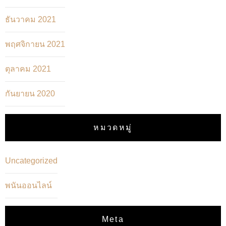
ธันวาคม 2021
พฤศจิกายน 2021
ตุลาคม 2021
กันยายน 2020
หมวดหมู่
Uncategorized
พนันออนไลน์
Meta