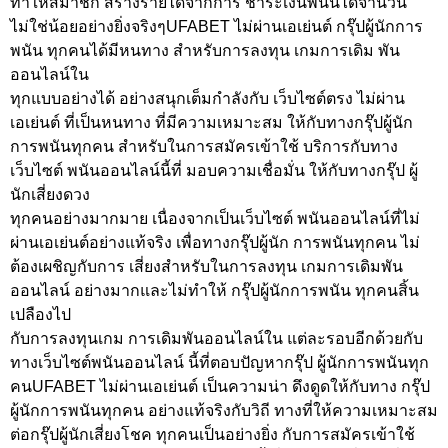
ทำให้สมาชิก สร้างรายได้จากการ ชำระเงินพนันได้จำนวน
ไม่ใช่น้อยอย่างยิ่งจริงๆUFABET ไม่ผ่านเอเย่นต์ กรุ๊ปผู้นักการ
พนัน ทุกคนได้มีหนทาง สำหรับการลงทุน เกมการเดิม พัน
ออนไลน์ใน
ทุกแบบอย่างได้ อย่างสนุกเต็มกำลังกับ เว็บไซต์ตรง ไม่ผ่าน
เอเย่นต์ ที่เป็นหนทาง ที่มีความเหมาะสม ให้กับทางกรุ๊ปผู้นัก
การพนันทุกคน สำหรับในการสมัครเข้าใช้ บริการกับทาง
เว็บไซต์ พนันออนไลน์นี้ที่ มอบความเชื่อมั่น ให้กับทางกรุ๊ป ผู้
นักเสี่ยงดวง
ทุกคนอย่างมากมาย เนื่องจากเป็นเว็บไซต์ พนันออนไลน์ที่ไม่
ผ่านเอเย่นต์อย่างแท้จริง เพื่อทางกรุ๊ปผู้นัก การพนันทุกคน ไม่
ต้องเผชิญกับการ เสี่ยงสำหรับในการลงทุน เกมการเดิมพัน
ออนไลน์ อย่างมากและไม่ทำให้ กรุ๊ปผู้นักการพนัน ทุกคนสิ้น
เปลืองไป
กับการลงทุนเกม การเดิมพันออนไลน์ใน แต่ละรอบอีกด้วยกับ
ทางเว็บไซต์พนันออนไลน์ นี้ที่ตอบปัญหากรุ๊ป ผู้นักการพนันทุก
คนUFABET ไม่ผ่านเอเย่นต์ เป็นความน่า ดึงดูดให้กับทาง กรุ๊ป
ผู้นักการพนันทุกคน อย่างแท้จริงกับวิถี ทางที่ให้ความเหมาะสม
ต่อกรุ๊ปผู้นักเสี่ยงโชค ทุกคนเป็นอย่างยิ่ง กับการสมัครเข้าใช้