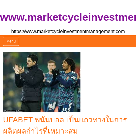
Skip
www.marketcycleinvestm
to
content
https://www.marketcycleinvestmentmanagement.com
Menu
UFABET พนันบอล เป็นแถวทางในการ
ผลิตผลกำไรที่เหมาะสม