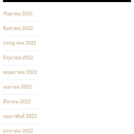
กันยายน 2022
สิงหาคม 2022
กรกฎาคม 2022
มิถุนายน 2022
พฤษภาคม 2022
เมษายน 2022
มีนาคม 2022
กุมภาพันธ์ 2022
มกราคม 2022